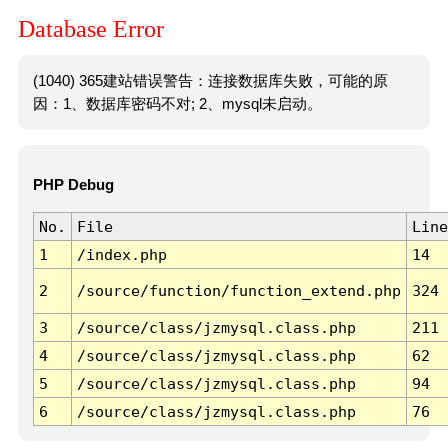
Database Error
(1040) 365建站错误警告：连接数据库失败，可能的原
因：1、数据库密码不对; 2、mysql未启动。
PHP Debug
No.
File
Line
1
/index.php
14
2
/source/function/function_extend.php
324
3
/source/class/jzmysql.class.php
211
4
/source/class/jzmysql.class.php
62
5
/source/class/jzmysql.class.php
94
6
/source/class/jzmysql.class.php
76