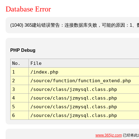
Database Error
(1040) 365建站错误警告：连接数据库失败，可能的原因：1、数
PHP Debug
No.
File
1
/index.php
2
/source/function/function_extend.php
3
/source/class/jzmysql.class.php
4
/source/class/jzmysql.class.php
5
/source/class/jzmysql.class.php
6
/source/class/jzmysql.class.php
www.365jz.com
已经将此