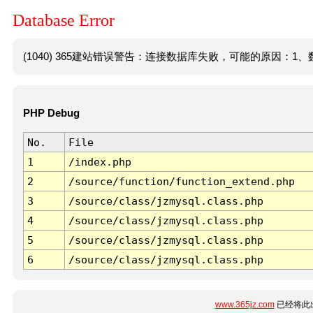
Database Error
(1040) 365建站错误警告：连接数据库失败，可能的原因：1、数
PHP Debug
No.
File
1
/index.php
2
/source/function/function_extend.php
3
/source/class/jzmysql.class.php
4
/source/class/jzmysql.class.php
5
/source/class/jzmysql.class.php
6
/source/class/jzmysql.class.php
www.365jz.com
已经将此