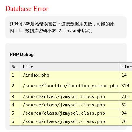
Database Error
(1040) 365建站错误警告：连接数据库失败，可能的原
因：1、数据库密码不对; 2、mysql未启动。
PHP Debug
No.
File
Line
1
/index.php
14
2
/source/function/function_extend.php
324
3
/source/class/jzmysql.class.php
211
4
/source/class/jzmysql.class.php
62
5
/source/class/jzmysql.class.php
94
6
/source/class/jzmysql.class.php
76