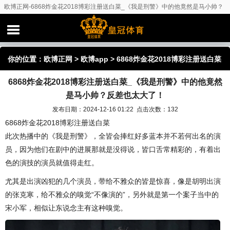
欧博正网-6868炸金花2018博彩注册送白菜_《我是刑警》中的他竟然是马小帅？
反差也太大了！
你的位置：
欧博正网
>
欧博app
> 6868炸金花2018博彩注册送白菜
6868炸金花2018博彩注册送白菜_《我是刑警》中的他竟然
_《我是刑警》中的他竟然是马小帅？反差也太大了！
是马小帅？反差也太大了！
发布日期：2024-12-16 01:22 点击次数：132
6868炸金花2018博彩注册送白菜
此次热播中的《我是刑警》，全皆会捧红好多蓝本并不若何出名的演
员，因为他们在剧中的进展那就是没得说，皆口舌常精彩的，有着出
色的演技的演员就值得走红。
尤其是出演凶犯的几个演员，带给不雅众的皆是惊喜，像是胡明出演
的张克寒，给不雅众的嗅觉“不像演的”，另外就是第一个案子当中的
宋小军，相似让东说念主有这种嗅觉。