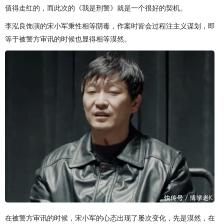
值得走红的，而此次的《我是刑警》就是一个很好的契机。
李泓良饰演的宋小军秉性相等阴毒，作案时皆会过程注主义谋划，即
等于被警方审讯的时候也显得相等漠然。
在被警方审讯的时候，宋小军的心态出现了屡次变化，先是漠然，在