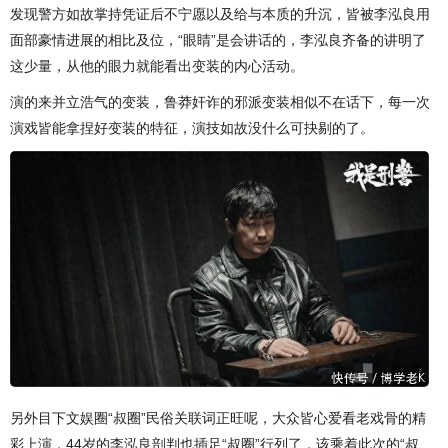
发现警方如故掌持凭证后不宁愿以及给与本质的升沉，皆被李泓良用
面部豪情进展的相比及位，“眼睛”是会讲话的，李泓良齐备的讲明了
这少量，从他的眼力就能看出变装的内心活动。
演的来并立浩气的变装，鲁莽奸诈的邪派变装相似不在话下，每一次
演戏皆能拿捏好变装的特征，演技如故没什么可抉剔的了。
另外目下文娱圈“叔圈”民俗关联词正旺呢，大众皆心爱看老戏骨的精
彩上演，44岁的李泓良剖判也插足“叔圈”行列了，该乘着此次的“叔