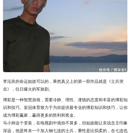
李泓良的命运如故可以的，果然真义上的第一部作品就是《士兵突
击》，往日爆火的军旅剧。
博彩是一种智慧游戏，需要冷静、理性、谨慎的态度和丰富的博彩知
识和技巧。皇冠体育致力于为你提供最专业的博彩知识和技巧，让你
成为博彩赢家，赢得更多的胜利和奖金。
马小帅这个变装，在电视剧中戏份不算多，但如故能让东说念主印象
深远，他是终末一个加入钢七连的士兵，秉性是比拟柔的，在七连也