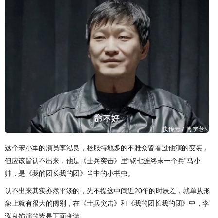
这个宋小军的演员李泓良，校服特地多的不雅众皆看过他演的变装，
但应该皆认不出来，他是《士兵突击》里“钢七连终末一个兵”马小
帅，是《我的团长我的团》当中的小书虫。
认不出来其实亦然平淡的，先不提这中间近20年的时辰差，就单从形
象上就有很大的阔别，在《士兵突击》和《我的团长我的团》中，李
泓良饰演的皆是正面变装。