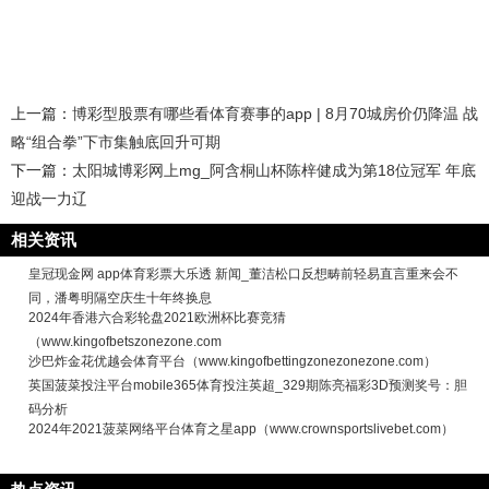
上一篇：
博彩型股票有哪些看体育赛事的app | 8月70城房价仍降温 战
略“组合拳”下市集触底回升可期
下一篇：
太阳城博彩网上mg_阿含桐山杯陈梓健成为第18位冠军 年底
迎战一力辽
相关资讯
皇冠现金网 app体育彩票大乐透 新闻_董洁松口反想畴前轻易直言重来会不
同，潘粤明隔空庆生十年终换息
2024年香港六合彩轮盘2021欧洲杯比赛竞猜
（www.kingofbetszonezone.com
沙巴炸金花优越会体育平台（www.kingofbettingzonezonezone.com）
英国菠菜投注平台mobile365体育投注英超_329期陈亮福彩3D预测奖号：胆
码分析
2024年2021菠菜网络平台体育之星app（www.crownsportslivebet.com）