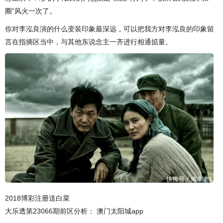
圈”风火一次了。
你对李泓良演的什么变装印象最深远，可以把我方对李泓良的印象留
言在指摘区当中，与其他东说念主一齐进行相通掂量。
2018博彩注册送白菜
大乐透第23066期前区分析： 澳门太阳城app