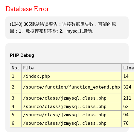
Database Error
(1040) 365建站错误警告：连接数据库失败，可能的原
因：1、数据库密码不对; 2、mysql未启动。
PHP Debug
No.
File
Line
1
/index.php
14
2
/source/function/function_extend.php
324
3
/source/class/jzmysql.class.php
211
4
/source/class/jzmysql.class.php
62
5
/source/class/jzmysql.class.php
94
6
/source/class/jzmysql.class.php
76