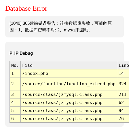
Database Error
(1040) 365建站错误警告：连接数据库失败，可能的原
因：1、数据库密码不对; 2、mysql未启动。
PHP Debug
No.
File
Line
1
/index.php
14
2
/source/function/function_extend.php
324
3
/source/class/jzmysql.class.php
211
4
/source/class/jzmysql.class.php
62
5
/source/class/jzmysql.class.php
94
6
/source/class/jzmysql.class.php
76