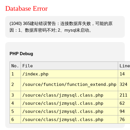
Database Error
(1040) 365建站错误警告：连接数据库失败，可能的原
因：1、数据库密码不对; 2、mysql未启动。
PHP Debug
No.
File
Line
1
/index.php
14
2
/source/function/function_extend.php
324
3
/source/class/jzmysql.class.php
211
4
/source/class/jzmysql.class.php
62
5
/source/class/jzmysql.class.php
94
6
/source/class/jzmysql.class.php
76