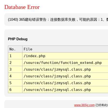
Database Error
(1040) 365建站错误警告：连接数据库失败，可能的原因：1、数
PHP Debug
No.
File
1
/index.php
2
/source/function/function_extend.php
3
/source/class/jzmysql.class.php
4
/source/class/jzmysql.class.php
5
/source/class/jzmysql.class.php
6
/source/class/jzmysql.class.php
www.365jz.com
已经将此