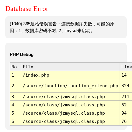
Database Error
(1040) 365建站错误警告：连接数据库失败，可能的原
因：1、数据库密码不对; 2、mysql未启动。
PHP Debug
No.
File
Line
1
/index.php
14
2
/source/function/function_extend.php
324
3
/source/class/jzmysql.class.php
211
4
/source/class/jzmysql.class.php
62
5
/source/class/jzmysql.class.php
94
6
/source/class/jzmysql.class.php
76