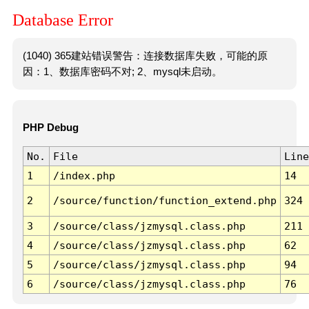
Database Error
(1040) 365建站错误警告：连接数据库失败，可能的原
因：1、数据库密码不对; 2、mysql未启动。
PHP Debug
No.
File
Line
1
/index.php
14
2
/source/function/function_extend.php
324
3
/source/class/jzmysql.class.php
211
4
/source/class/jzmysql.class.php
62
5
/source/class/jzmysql.class.php
94
6
/source/class/jzmysql.class.php
76