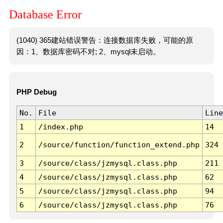
Database Error
(1040) 365建站错误警告：连接数据库失败，可能的原
因：1、数据库密码不对; 2、mysql未启动。
PHP Debug
No.
File
Line
1
/index.php
14
2
/source/function/function_extend.php
324
3
/source/class/jzmysql.class.php
211
4
/source/class/jzmysql.class.php
62
5
/source/class/jzmysql.class.php
94
6
/source/class/jzmysql.class.php
76