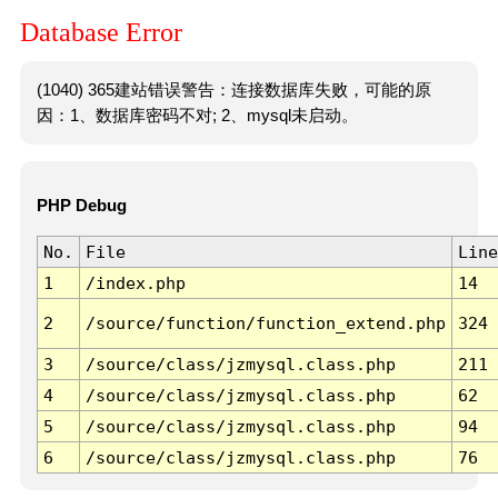
Database Error
(1040) 365建站错误警告：连接数据库失败，可能的原
因：1、数据库密码不对; 2、mysql未启动。
PHP Debug
No.
File
Line
1
/index.php
14
2
/source/function/function_extend.php
324
3
/source/class/jzmysql.class.php
211
4
/source/class/jzmysql.class.php
62
5
/source/class/jzmysql.class.php
94
6
/source/class/jzmysql.class.php
76