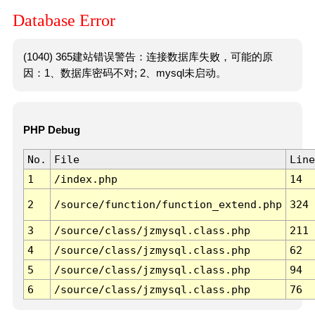
Database Error
(1040) 365建站错误警告：连接数据库失败，可能的原
因：1、数据库密码不对; 2、mysql未启动。
PHP Debug
No.
File
Line
1
/index.php
14
2
/source/function/function_extend.php
324
3
/source/class/jzmysql.class.php
211
4
/source/class/jzmysql.class.php
62
5
/source/class/jzmysql.class.php
94
6
/source/class/jzmysql.class.php
76