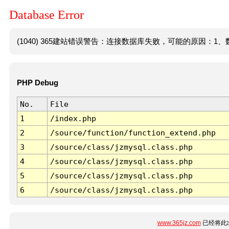
Database Error
(1040) 365建站错误警告：连接数据库失败，可能的原因：1、数
PHP Debug
No.
File
1
/index.php
2
/source/function/function_extend.php
3
/source/class/jzmysql.class.php
4
/source/class/jzmysql.class.php
5
/source/class/jzmysql.class.php
6
/source/class/jzmysql.class.php
www.365jz.com
已经将此