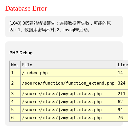
Database Error
(1040) 365建站错误警告：连接数据库失败，可能的原
因：1、数据库密码不对; 2、mysql未启动。
PHP Debug
No.
File
Line
1
/index.php
14
2
/source/function/function_extend.php
324
3
/source/class/jzmysql.class.php
211
4
/source/class/jzmysql.class.php
62
5
/source/class/jzmysql.class.php
94
6
/source/class/jzmysql.class.php
76