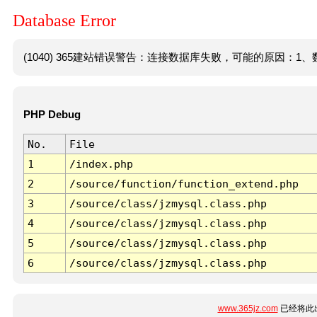
Database Error
(1040) 365建站错误警告：连接数据库失败，可能的原因：1、数
PHP Debug
No.
File
1
/index.php
2
/source/function/function_extend.php
3
/source/class/jzmysql.class.php
4
/source/class/jzmysql.class.php
5
/source/class/jzmysql.class.php
6
/source/class/jzmysql.class.php
www.365jz.com
已经将此