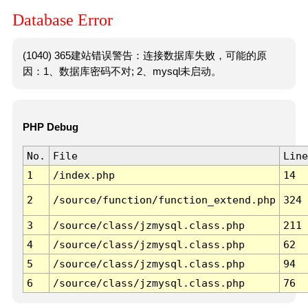
Database Error
(1040) 365建站错误警告：连接数据库失败，可能的原
因：1、数据库密码不对; 2、mysql未启动。
PHP Debug
No.
File
Line
1
/index.php
14
2
/source/function/function_extend.php
324
3
/source/class/jzmysql.class.php
211
4
/source/class/jzmysql.class.php
62
5
/source/class/jzmysql.class.php
94
6
/source/class/jzmysql.class.php
76