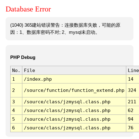
Database Error
(1040) 365建站错误警告：连接数据库失败，可能的原
因：1、数据库密码不对; 2、mysql未启动。
PHP Debug
No.
File
Line
1
/index.php
14
2
/source/function/function_extend.php
324
3
/source/class/jzmysql.class.php
211
4
/source/class/jzmysql.class.php
62
5
/source/class/jzmysql.class.php
94
6
/source/class/jzmysql.class.php
76