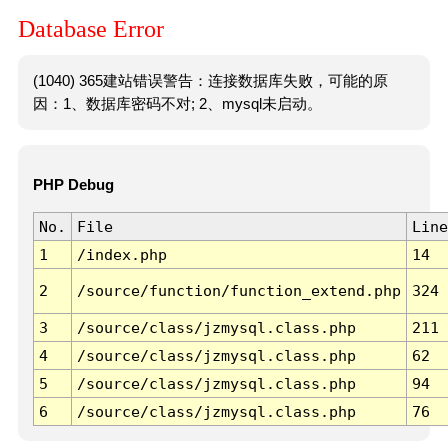
Database Error
(1040) 365建站错误警告：连接数据库失败，可能的原
因：1、数据库密码不对; 2、mysql未启动。
PHP Debug
No.
File
Line
1
/index.php
14
2
/source/function/function_extend.php
324
3
/source/class/jzmysql.class.php
211
4
/source/class/jzmysql.class.php
62
5
/source/class/jzmysql.class.php
94
6
/source/class/jzmysql.class.php
76