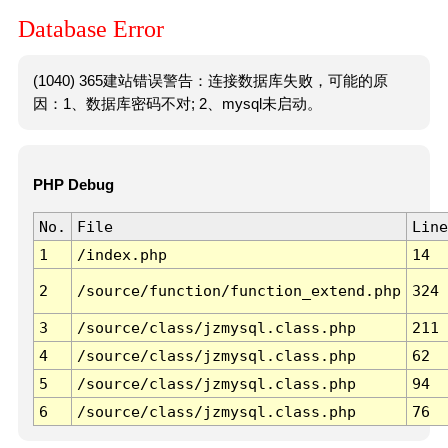
Database Error
(1040) 365建站错误警告：连接数据库失败，可能的原
因：1、数据库密码不对; 2、mysql未启动。
PHP Debug
No.
File
Line
1
/index.php
14
2
/source/function/function_extend.php
324
3
/source/class/jzmysql.class.php
211
4
/source/class/jzmysql.class.php
62
5
/source/class/jzmysql.class.php
94
6
/source/class/jzmysql.class.php
76