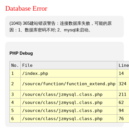
Database Error
(1040) 365建站错误警告：连接数据库失败，可能的原
因：1、数据库密码不对; 2、mysql未启动。
PHP Debug
No.
File
Line
1
/index.php
14
2
/source/function/function_extend.php
324
3
/source/class/jzmysql.class.php
211
4
/source/class/jzmysql.class.php
62
5
/source/class/jzmysql.class.php
94
6
/source/class/jzmysql.class.php
76