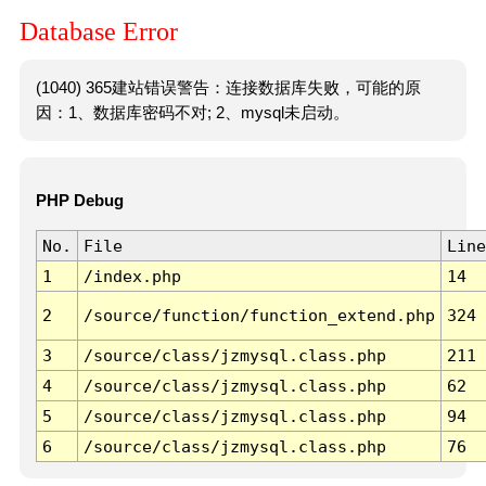
Database Error
(1040) 365建站错误警告：连接数据库失败，可能的原
因：1、数据库密码不对; 2、mysql未启动。
PHP Debug
No.
File
Line
1
/index.php
14
2
/source/function/function_extend.php
324
3
/source/class/jzmysql.class.php
211
4
/source/class/jzmysql.class.php
62
5
/source/class/jzmysql.class.php
94
6
/source/class/jzmysql.class.php
76