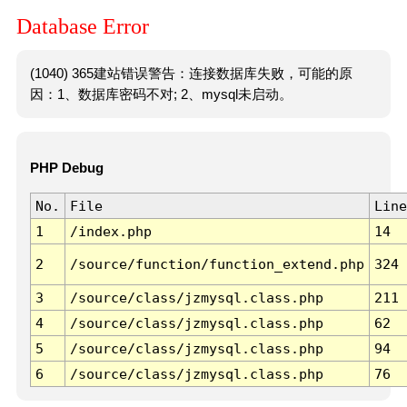
Database Error
(1040) 365建站错误警告：连接数据库失败，可能的原
因：1、数据库密码不对; 2、mysql未启动。
PHP Debug
No.
File
Line
1
/index.php
14
2
/source/function/function_extend.php
324
3
/source/class/jzmysql.class.php
211
4
/source/class/jzmysql.class.php
62
5
/source/class/jzmysql.class.php
94
6
/source/class/jzmysql.class.php
76