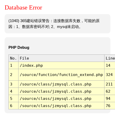
Database Error
(1040) 365建站错误警告：连接数据库失败，可能的原
因：1、数据库密码不对; 2、mysql未启动。
PHP Debug
No.
File
Line
1
/index.php
14
2
/source/function/function_extend.php
324
3
/source/class/jzmysql.class.php
211
4
/source/class/jzmysql.class.php
62
5
/source/class/jzmysql.class.php
94
6
/source/class/jzmysql.class.php
76