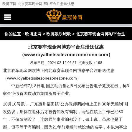
欧博正网-北京赛车现金网博彩平台注册送优惠
（www.royalbetssitezonezonezone.com）
你的位置：
欧博正网
>
欧博娱乐城欧
> 北京赛车现金网博彩平台注
北京赛车现金网博彩平台注册送优惠
册送优惠（www.royalbetssitezonezonezone.com）
（www.royalbetssitezonezonezone.com）
发布日期：2024-02-12 06:57 点击次数：198
北京赛车现金网
欧博正网
北京赛车现金网博彩平台注册送优惠
（www.royalbetssitezonezonezone.com）
中新经纬7月8日电 国度动力集团8日发布公告电子竞技在线，称3
家企业假冒国度动力集团所属子企业。
10月16号讯， 广东惠州福田镇“公办教师调岗镇上工作30年无编制”引
发热议，那你在退休后才被告知没有编制，而他在镇上工作已经30
年，不仅编制没了，连教师的事业编都没了，镇上说，虽然他是干
部，但不等于有编制，因为21年前定编时就没他的名字，本以为事业