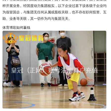
样开展业务。经国度动力集团核实，以下企业过甚下设各级子企业均
为假冒国企，与集团无任何从属或股权关联，也不存在职何投资、互
助、业务等关联，其一切作为均与集团无关。
体育博彩如何赢钱